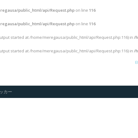
egausa/public_html/api/Request.php
on line
116
egausa/public_html/api/Request.php
on line
116
output started at /home/meregausa/public_html/api/Request.php:116) in
/
output started at /home/meregausa/public_html/api/Request.php:116) in
/
E
ッカー