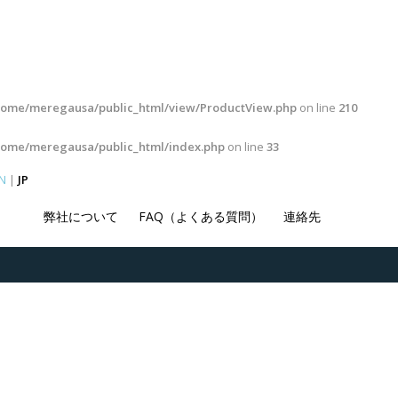
home/meregausa/public_html/view/ProductView.php
on line
210
home/meregausa/public_html/index.php
on line
33
N
|
JP
弊社について
FAQ（よくある質問）
連絡先