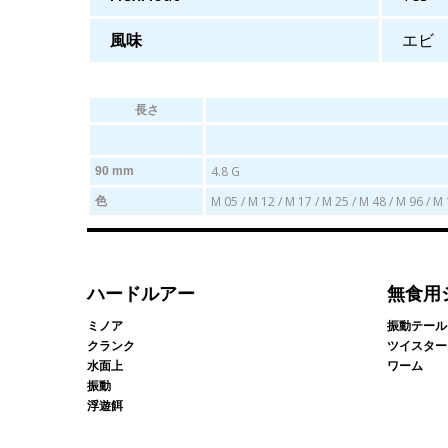
風味
エビ
長さ
4.8 G
90 mm
M 05 / M 12 / M 17 / M 25 / M 48 / M 96 / M
色
ハードルアー
無食用
ミノア
振動テール
クランク
ツイスター
水面上
ワーム
振動
浮遊餌