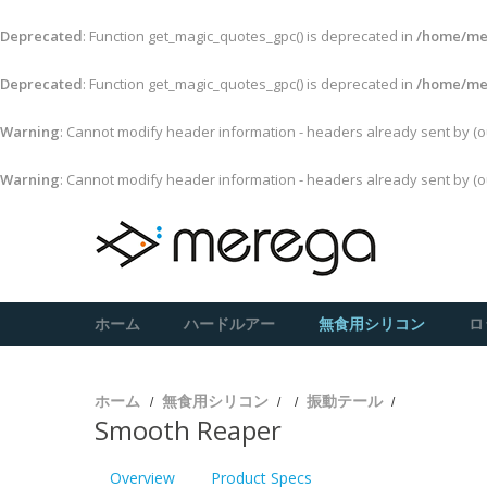
Deprecated
: Function get_magic_quotes_gpc() is deprecated in
/home/mer
Deprecated
: Function get_magic_quotes_gpc() is deprecated in
/home/mer
Warning
: Cannot modify header information - headers already sent by (
Warning
: Cannot modify header information - headers already sent by (
ホーム
ハードルアー
無食用シリコン
ロ
ホーム
無食用シリコン
振動テール
Smooth Reaper
Overview
Product Specs