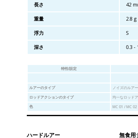
長さ
42 
重量
2.8 g
浮力
S
深さ
0.3 -
特性/設定
ノイズのルア
ルアーのタイプ
均一なロッドア
ロッドアクションのタイプ
MC 01 / MC 02 
色
ハードルアー
無食用