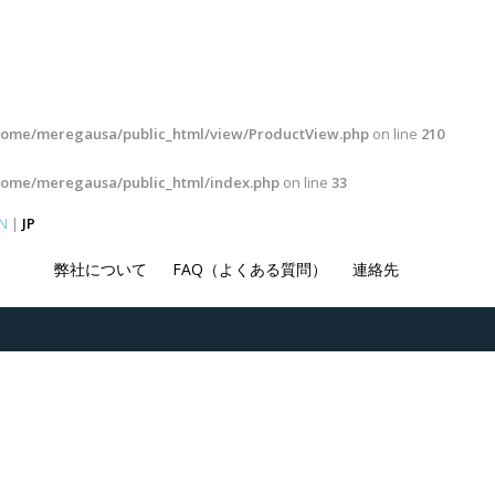
home/meregausa/public_html/view/ProductView.php
on line
210
home/meregausa/public_html/index.php
on line
33
N
|
JP
弊社について
FAQ（よくある質問）
連絡先