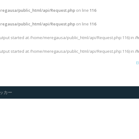
egausa/public_html/api/Request.php
on line
116
egausa/public_html/api/Request.php
on line
116
output started at /home/meregausa/public_html/api/Request.php:116) in
/
output started at /home/meregausa/public_html/api/Request.php:116) in
/
E
ッカー