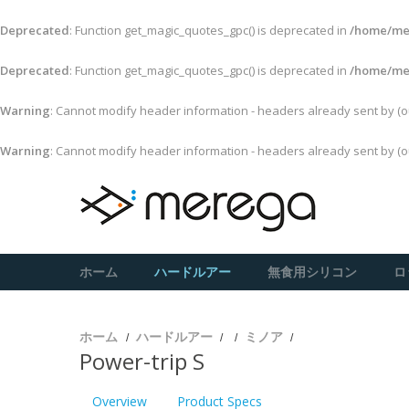
Deprecated
: Function get_magic_quotes_gpc() is deprecated in
/home/mer
Deprecated
: Function get_magic_quotes_gpc() is deprecated in
/home/mer
Warning
: Cannot modify header information - headers already sent by (
Warning
: Cannot modify header information - headers already sent by (
ホーム
ハードルアー
無食用シリコン
ロ
ホーム
ハードルアー
ミノア
Power-trip S
Overview
Product Specs